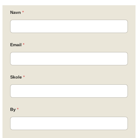
Navn
*
Email
*
Skole
*
By
*
B