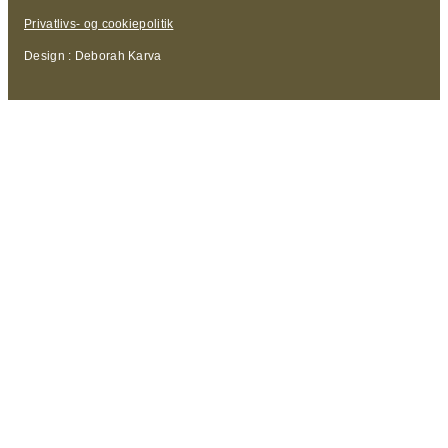
Privatlivs- og cookiepolitik
Design : Deborah Karva