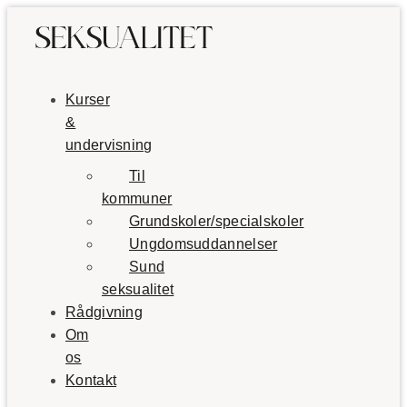
Kurser
&
undervisning
Til
kommuner
Grundskoler/specialskoler
Ungdomsuddannelser
Sund
seksualitet
Rådgivning
Om
os
Kontakt